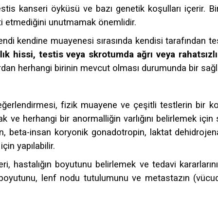
estis kanseri öyküsü ve bazı genetik koşulları içerir. 
nti etmediğini unutmamak önemlidir.
endi kendine muayenesi sırasında kendisi tarafından te
rlık hissi, testis veya skrotumda ağrı veya rahatsız
rdan herhangi birinin mevcut olması durumunda bir sağ
değerlendirmesi, fizik muayene ve çeşitli testlerin bir 
mak ve herhangi bir anormalliğin varlığını belirlemek için 
in, beta-insan koryonik gonadotropin, laktat dehidrojen
çin yapılabilir.
, hastalığın boyutunu belirlemek ve tedavi kararlarını 
boyutunu, lenf nodu tutulumunu ve metastazın (vücudun