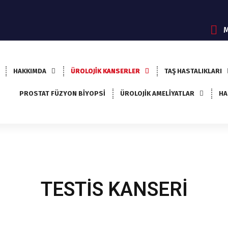
M
HAKKIMDA
ÜROLOJİK KANSERLER
TAŞ HASTALIKLARI
PROSTAT FÜZYON BİYOPSİ
ÜROLOJİK AMELİYATLAR
HA
TESTİS KANSERİ