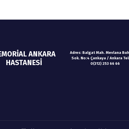
EMORİAL ANKARA
Adres:
Balgat Mah. Mevlana Bulv
Sok. No:4 Çankaya / Ankara
Te
HASTANESİ
0(312) 253 66 66