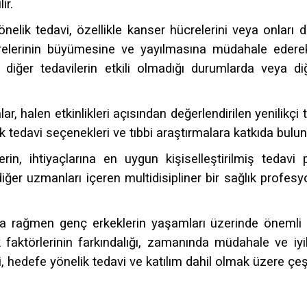
ir.
elik tedavi, özellikle kanser hücrelerini veya onları 
hücrelerinin büyümesine ve yayılmasına müdahale edere
, diğer tedavilerin etkili olmadığı durumlarda veya 
ar, halen etkinlikleri açısından değerlendirilen yenilikçi 
k tedavi seçenekleri ve tıbbi araştırmalara katkıda bulunm
rin, ihtiyaçlarına en uygun kişiselleştirilmiş tedavi pl
er uzmanları içeren multidisipliner bir sağlık profesyone
a rağmen genç erkeklerin yaşamları üzerinde önemli bi
aktörlerinin farkındalığı, zamanında müdahale ve iyil
, hedefe yönelik tedavi ve katılım dahil olmak üzere çeş