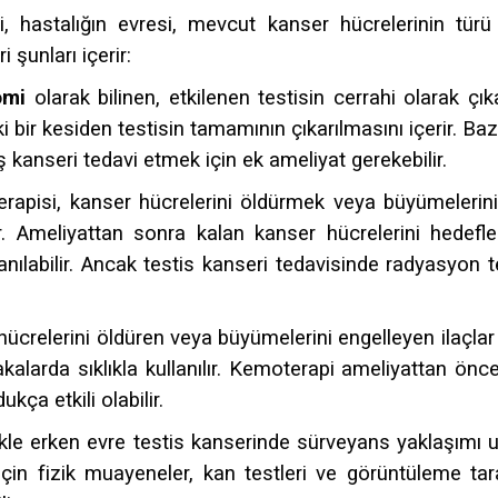
i, hastalığın evresi, mevcut kanser hücrelerinin türü 
 şunları içerir:
omi
olarak bilinen, etkilenen testisin cerrahi olarak çı
aki bir kesiden testisin tamamının çıkarılmasını içerir. B
kanseri tedavi etmek için ek ameliyat gerekebilir.
apisi, kanser hücrelerini öldürmek veya büyümelerini ö
nır. Ameliyattan sonra kalan kanser hücrelerini hedef
lanılabilir. Ancak testis kanseri tedavisinde radyasyon
relerini öldüren veya büyümelerini engelleyen ilaçlar ku
vakalarda sıklıkla kullanılır. Kemoterapi ameliyattan ön
kça etkili olabilir.
kle erken evre testis kanserinde sürveyans yaklaşımı u
 için fizik muayeneler, kan testleri ve görüntüleme tara